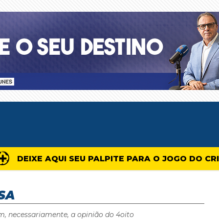
DEIXE AQUI SEU PALPITE PARA O JOGO DO CR
SA
m, necessariamente, a opinião do 4oito