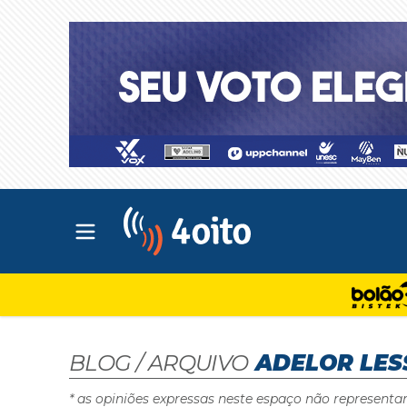
Abrir menu principal
4oito
BLOG / ARQUIVO
ADELOR LES
* as opiniões expressas neste espaço não representa