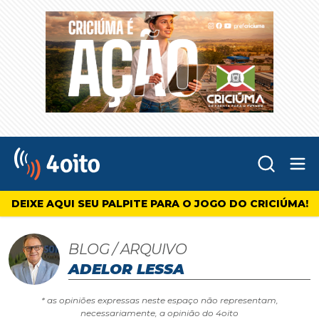
Abr
4oito
DEIXE AQUI SEU PALPITE PARA O JOGO DO CRICIÚMA!
BLOG / ARQUIVO
ADELOR LESSA
* as opiniões expressas neste espaço não representam,
necessariamente, a opinião do 4oito