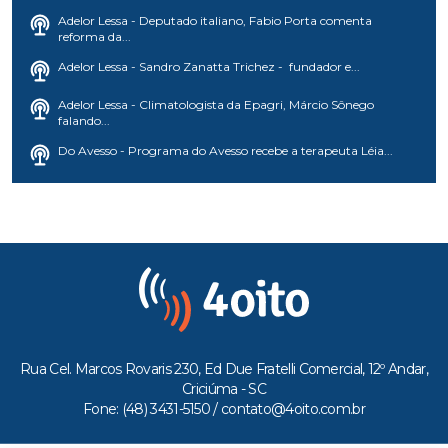
Adelor Lessa - Deputado italiano, Fabio Porta comenta
reforma da...
Adelor Lessa - Sandro Zanatta Trichez - fundador e...
Adelor Lessa - Climatologista da Epagri, Márcio Sônego
falando...
Do Avesso - Programa do Avesso recebe a terapeuta Léia...
Rua Cel. Marcos Rovaris 230, Ed Due Fratelli Comercial, 12º Andar,
Criciúma - SC
Fone: (48) 3431-5150 /
contato@4oito.com.br