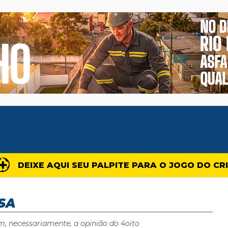
DEIXE AQUI SEU PALPITE PARA O JOGO DO CR
SA
m, necessariamente, a opinião do 4oito