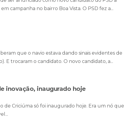
s de ser anunciado como novo candidato do PSD a
va em campanha no bairro Boa Vista. O PSD fez a...
ram que o navio estava dando sinais evidentes de
io). E trocaram o candidato. O novo candidato, a...
e inovação, inaugurado hoje
o de Criciúma só foi inaugurado hoje. Era um nó que
l...