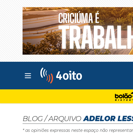
Abrir menu principal
4oito
BLOG / ARQUIVO
ADELOR LES
* as opiniões expressas neste espaço não representa