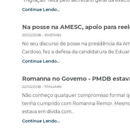
"migração" feita pelo secretário geral da execu
Continue Lendo...
Na posse na AMESC, apoio para ree
23/02/2018 - 19H37MIN
No seu discurso de posse na presidência da Ame
Cardoso, fez a defesa da candidatura de Eduard
Continue Lendo...
Romanna no Governo - PMDB estava
22/02/2018 - 17H44MIN
Não conheço qualquer compromisso formal q
tenha cumprido com Romanna Remor. Mesmo a
estava em divida com...
Continue Lendo...