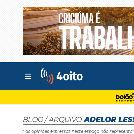
Abrir menu principal
4oito
BLOG / ARQUIVO
ADELOR LES
* as opiniões expressas neste espaço não representa