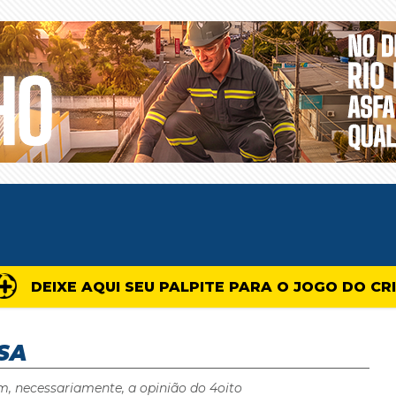
DEIXE AQUI SEU PALPITE PARA O JOGO DO CR
SA
m, necessariamente, a opinião do 4oito