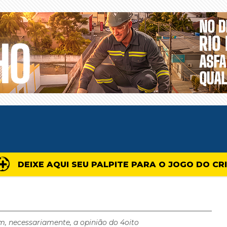
DEIXE AQUI SEU PALPITE PARA O JOGO DO CR
m, necessariamente, a opinião do 4oito