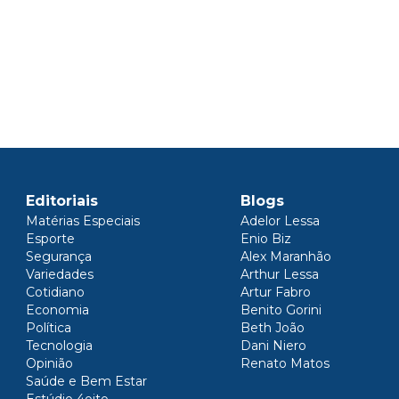
Editoriais
Blogs
Matérias Especiais
Adelor Lessa
Esporte
Enio Biz
Segurança
Alex Maranhão
Variedades
Arthur Lessa
Cotidiano
Artur Fabro
Economia
Benito Gorini
Política
Beth João
Tecnologia
Dani Niero
Opinião
Renato Matos
Saúde e Bem Estar
Estúdio 4oito