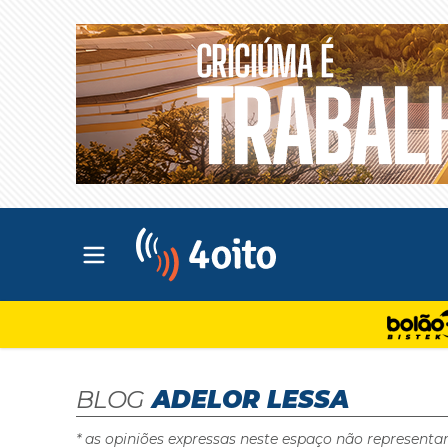
Abrir menu principal
4oito
BLOG
ADELOR LESSA
* as opiniões expressas neste espaço não representa