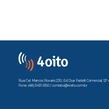
Rua Cel. Marcos Rovaris 230, Ed Due Fratelli Comercial, 12º 
Fone: (48) 3431-5150 /
contato@4oito.com.br