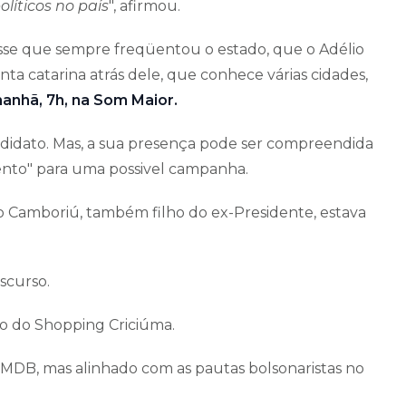
líticos no país
", afirmou.
isse que sempre freqüentou o estado, que o Adélio
nta catarina atrás dele, que conhece várias cidades,
anhã, 7h, na Som Maior.
didato. Mas, a sua presença pode ser compreendida
nto" para uma possivel campanha.
o Camboriú, também filho do ex-Presidente, estava
iscurso.
do do Shopping Criciúma.
MDB, mas alinhado com as pautas bolsonaristas no