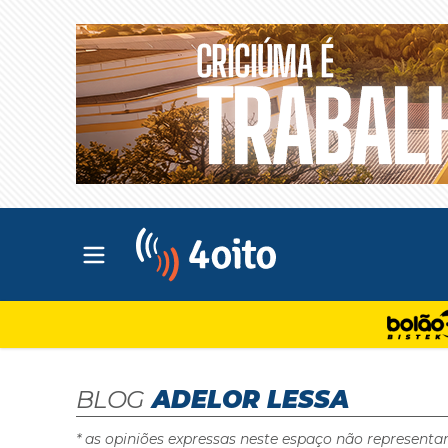
Abrir menu principal
4oito
BLOG
ADELOR LESSA
* as opiniões expressas neste espaço não representa