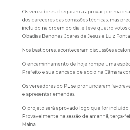
Os vereadores chegaram a aprovar por maioria
dos pareceres das comissões técnicas, mas pre
incluido na ordem do dia, e teve quatro votos c
Obadias Benones, Joares de Jesus e Luiz Fonta
Nos bastidores, aconteceram discussões acalora
O encaminhamento de hoje rompe uma espécie d
Prefeito e sua bancada de apoio na Câmara co
Os vereadores do PL se pronunciaram favoravei
e apresentar emendas.
O projeto será aprovado logo que for incluído
Provavelmente na sessão de amanhã, terça-feira,
Maina.