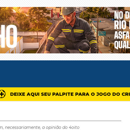
DEIXE AQUI SEU PALPITE PARA O JOGO DO CR
m, necessariamente, a opinião do 4oito