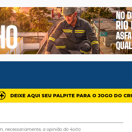
DEIXE AQUI SEU PALPITE PARA O JOGO DO CR
m, necessariamente, a opinião do 4oito