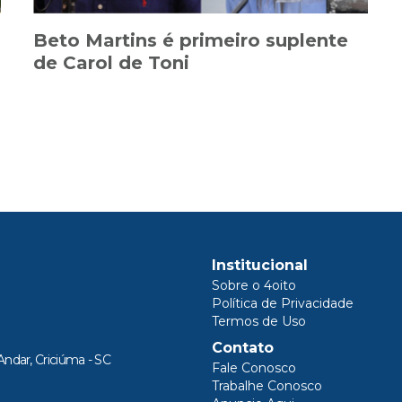
Beto Martins é primeiro suplente
de Carol de Toni
Institucional
Sobre o 4oito
Política de Privacidade
Termos de Uso
Contato
Andar, Criciúma - SC
Fale Conosco
Trabalhe Conosco