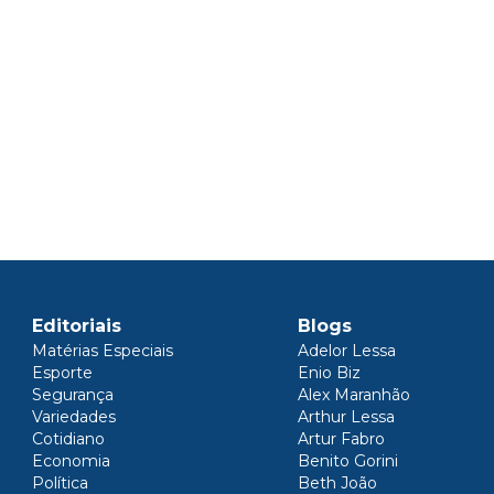
Editoriais
Blogs
Matérias Especiais
Adelor Lessa
Esporte
Enio Biz
Segurança
Alex Maranhão
Variedades
Arthur Lessa
Cotidiano
Artur Fabro
Economia
Benito Gorini
Política
Beth João