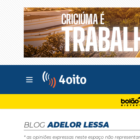
Abrir menu principal
4oito
BLOG
ADELOR LESSA
* as opiniões expressas neste espaço não representa