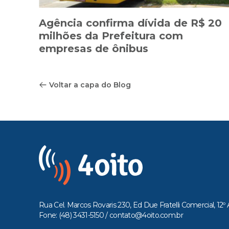
Agência confirma dívida de R$ 20
milhões da Prefeitura com
empresas de ônibus
Voltar a capa do Blog
Rua Cel. Marcos Rovaris 230, Ed Due Fratelli Comercial, 12º 
Fone: (48) 3431-5150 /
contato@4oito.com.br