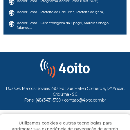
Adelor Lessa - Programa Adelor Lessa (06/08/26)
Adelor Lessa - Prefeito de Criciúma, Prefeita de Içara,...
Adelor Lessa - Climatologista da Epagri, Márcio Sônego
falando...
Rua Cel. Marcos Rovaris 230, Ed Due Fratelli Comercial, 12º Andar,
Criciúma - SC
Fone: (48) 3431-5150 /
contato@4oito.com.br
Copyright © 2026.
Utilizamos cookies e outras tecnologias para
Todos os direitos reservados ao Portal 4oito
aprimorar sua experiência de navegação de acordo