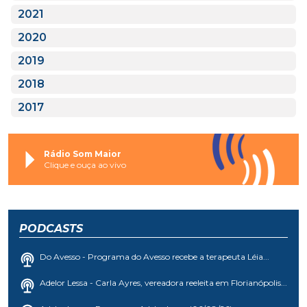
2021
2020
2019
2018
2017
Rádio Som Maior
Clique e ouça ao vivo
PODCASTS
Do Avesso - Programa do Avesso recebe a terapeuta Léia...
Adelor Lessa - Carla Ayres, vereadora reeleita em Florianópolis...