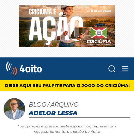
Abr
4oito
DEIXE AQUI SEU PALPITE PARA O JOGO DO CRICIÚMA!
BLOG / ARQUIVO
ADELOR LESSA
* as opiniões expressas neste espaço não representam,
necessariamente, a opinião do 4oito