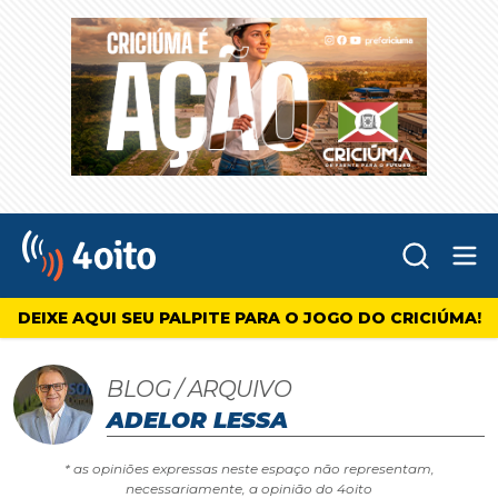
Abr
4oito
DEIXE AQUI SEU PALPITE PARA O JOGO DO CRICIÚMA!
BLOG / ARQUIVO
ADELOR LESSA
* as opiniões expressas neste espaço não representam,
necessariamente, a opinião do 4oito