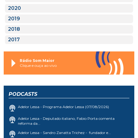
2020
2019
2018
2017
Rádio Som Maior
Clique e ouça ao vivo
PODCASTS
Adelor Lessa - Programa Adelor Lessa (07/08/2026)
Adelor Lessa - Deputado italiano, Fabio Porta comenta
reforma da...
Adelor Lessa - Sandro Zanatta Trichez - fundador e...