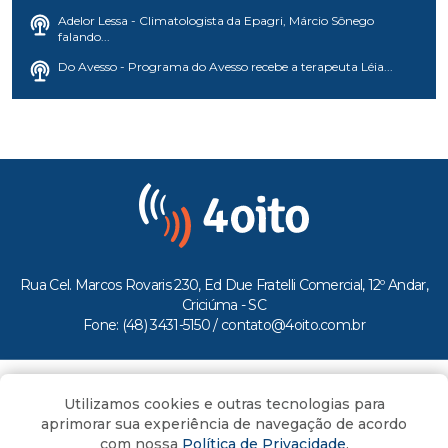
Adelor Lessa - Climatologista da Epagri, Márcio Sônego
falando...
Do Avesso - Programa do Avesso recebe a terapeuta Léia...
Rua Cel. Marcos Rovaris 230, Ed Due Fratelli Comercial, 12º Andar,
Criciúma - SC
Fone: (48) 3431-5150 /
contato@4oito.com.br
Copyright © 2026.
Utilizamos cookies e outras tecnologias para
Todos os direitos reservados ao Portal 4oito
aprimorar sua experiência de navegação de acordo
com nossa
Política de Privacidade
.