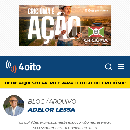
Abr
4oito
DEIXE AQUI SEU PALPITE PARA O JOGO DO CRICIÚMA!
BLOG / ARQUIVO
ADELOR LESSA
* as opiniões expressas neste espaço não representam,
necessariamente, a opinião do 4oito