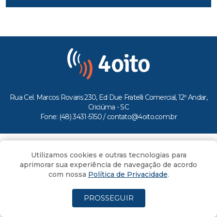
Rua Cel. Marcos Rovaris 230, Ed Due Fratelli Comercial, 12º Andar,
Criciúma - SC
Fone: (48) 3431-5150 /
contato@4oito.com.br
Copyright © 2026.
Utilizamos cookies e outras tecnologias para
Todos os direitos reservados ao Portal 4oito
aprimorar sua experiência de navegação de acordo
com nossa
Política de Privacidade
.
PROSSEGUIR
(4oito) 3431.5150