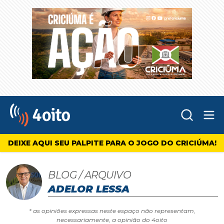
Abr
4oito
DEIXE AQUI SEU PALPITE PARA O JOGO DO CRICIÚMA!
BLOG / ARQUIVO
ADELOR LESSA
* as opiniões expressas neste espaço não representam,
necessariamente, a opinião do 4oito