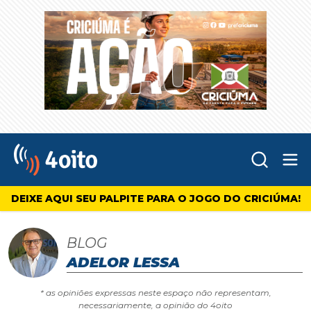
Abr
4oito
DEIXE AQUI SEU PALPITE PARA O JOGO DO CRICIÚMA!
BLOG
ADELOR LESSA
* as opiniões expressas neste espaço não representam,
necessariamente, a opinião do 4oito