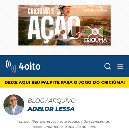
Abr
4oito
DEIXE AQUI SEU PALPITE PARA O JOGO DO CRICIÚMA!
BLOG / ARQUIVO
ADELOR LESSA
* as opiniões expressas neste espaço não representam,
necessariamente, a opinião do 4oito