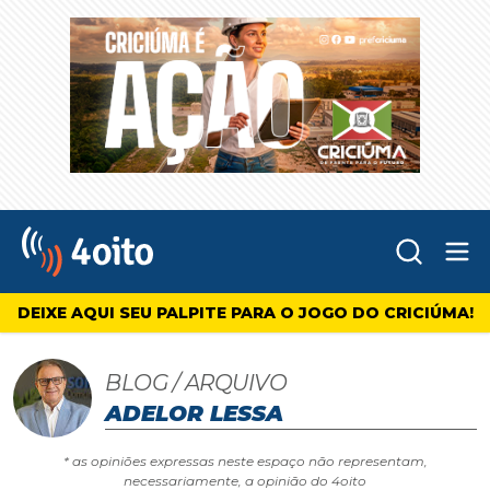
Abr
4oito
DEIXE AQUI SEU PALPITE PARA O JOGO DO CRICIÚMA!
BLOG / ARQUIVO
ADELOR LESSA
* as opiniões expressas neste espaço não representam,
necessariamente, a opinião do 4oito