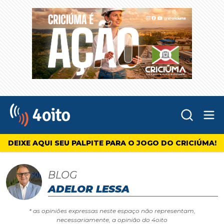
Abr
4oito
DEIXE AQUI SEU PALPITE PARA O JOGO DO CRICIÚMA!
BLOG
ADELOR LESSA
* as opiniões expressas neste espaço não representam,
necessariamente, a opinião do 4oito