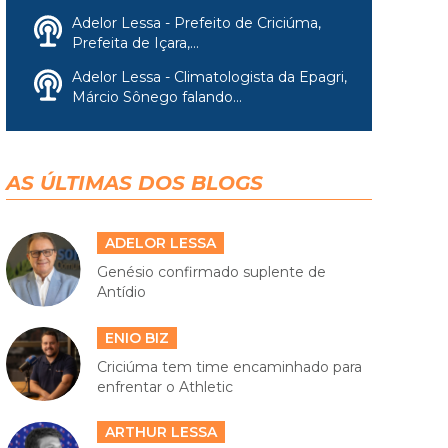
Adelor Lessa - Prefeito de Criciúma,
Prefeita de Içara,...
Adelor Lessa - Climatologista da Epagri,
Márcio Sônego falando...
AS ÚLTIMAS DOS BLOGS
ADELOR LESSA
Genésio confirmado suplente de
Antídio
ENIO BIZ
Criciúma tem time encaminhado para
enfrentar o Athletic
ARTHUR LESSA