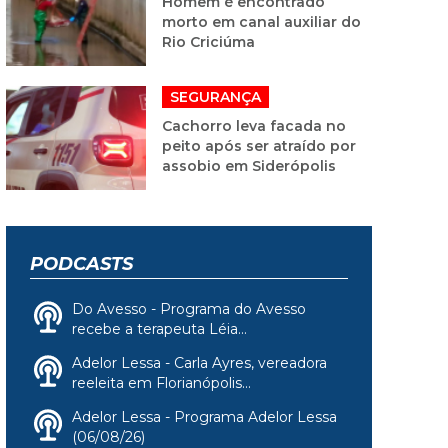
Homem é encontrado
morto em canal auxiliar do
Rio Criciúma
SEGURANÇA
Cachorro leva facada no
peito após ser atraído por
assobio em Siderópolis
PODCASTS
Do Avesso - Programa do Avesso
recebe a terapeuta Léia...
Adelor Lessa - Carla Ayres, vereadora
reeleita em Florianópolis...
Adelor Lessa - Programa Adelor Lessa
(06/08/26)