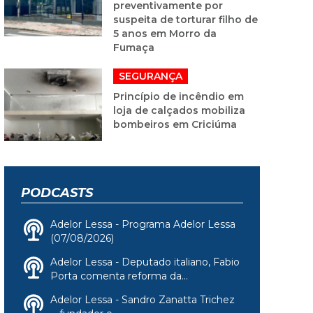
preventivamente por
suspeita de torturar filho de
5 anos em Morro da
Fumaça
SEGURANÇA
Princípio de incêndio em
loja de calçados mobiliza
bombeiros em Criciúma
PODCASTS
Adelor Lessa - Programa Adelor Lessa
(07/08/2026)
Adelor Lessa - Deputado italiano, Fabio
Porta comenta reforma da...
Adelor Lessa - Sandro Zanatta Trichez