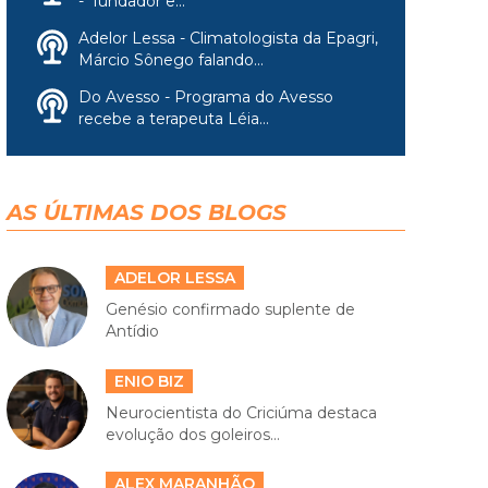
- fundador e...
Adelor Lessa - Climatologista da Epagri,
Márcio Sônego falando...
Do Avesso - Programa do Avesso
recebe a terapeuta Léia...
AS ÚLTIMAS DOS BLOGS
ADELOR LESSA
Genésio confirmado suplente de
Antídio
ENIO BIZ
Neurocientista do Criciúma destaca
evolução dos goleiros...
ALEX MARANHÃO