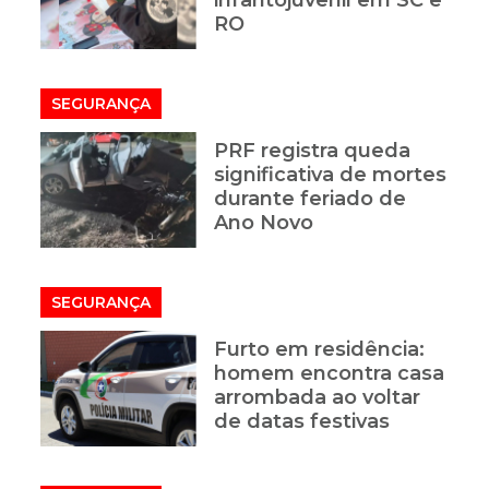
infantojuvenil em SC e
RO
SEGURANÇA
PRF registra queda
significativa de mortes
durante feriado de
Ano Novo
SEGURANÇA
Furto em residência:
homem encontra casa
arrombada ao voltar
de datas festivas