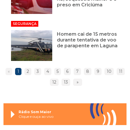
preso em Criciúma
SEGURANÇA
Homem cai de 15 metros
durante tentativa de voo
de parapente em Laguna
«
1
2
3
4
5
6
7
8
9
10
11
12
13
»
Rádio Som Maior
Clique e ouça ao vivo