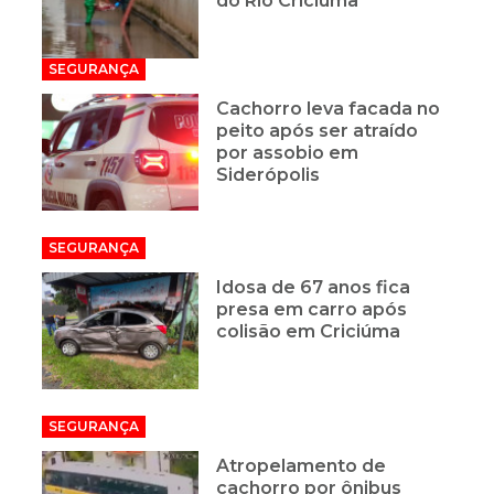
do Rio Criciúma
SEGURANÇA
Cachorro leva facada no
peito após ser atraído
por assobio em
Siderópolis
SEGURANÇA
Idosa de 67 anos fica
presa em carro após
colisão em Criciúma
SEGURANÇA
Atropelamento de
cachorro por ônibus