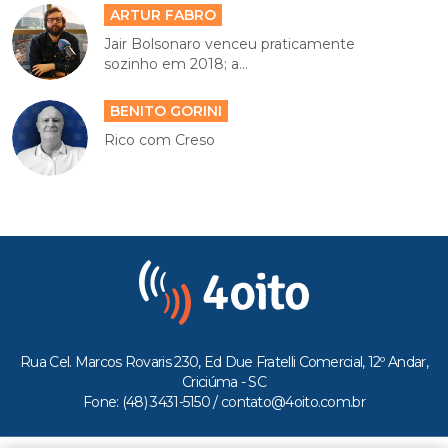
ARTUR FABRO
Jair Bolsonaro venceu praticamente
sozinho em 2018; a...
BENITO GORINI
Rico com Creso
Rua Cel. Marcos Rovaris 230, Ed Due Fratelli Comercial, 12º Andar,
Criciúma - SC
Fone: (48) 3431-5150 /
contato@4oito.com.br