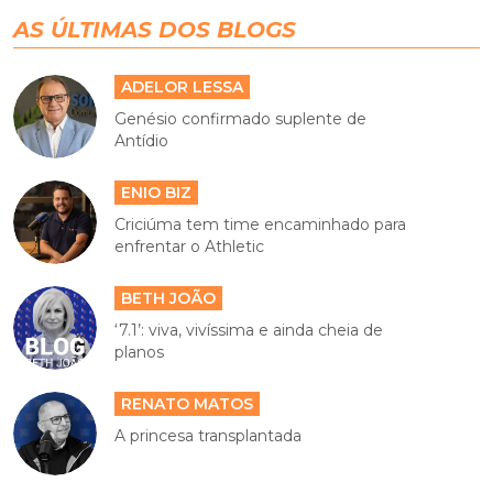
AS ÚLTIMAS DOS BLOGS
ADELOR LESSA
Genésio confirmado suplente de
Antídio
ENIO BIZ
Criciúma tem time encaminhado para
enfrentar o Athletic
BETH JOÃO
‘7.1’: viva, vivíssima e ainda cheia de
planos
RENATO MATOS
A princesa transplantada