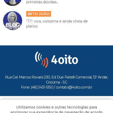
primeiras dúvidas...
BETH JOÃO
‘7.1’: viva, vivíssima e ainda cheia de
planos
Rua Cel. Marcos Rovaris 230, Ed Due Fratelli Comercial, 12º Andar,
Criciúma - SC
Fone: (48) 3431-5150 /
contato@4oito.com.br
Copyright © 2026.
Utilizamos cookies e outras tecnologias para
Todos os direitos reservados ao Portal 4oito
aprimorar sua experiência de navegação de acordo