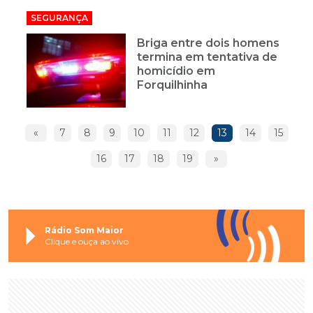
SEGURANÇA
Briga entre dois homens
termina em tentativa de
homicídio em
Forquilhinha
«
7
8
9
10
11
12
13
14
15
16
17
18
19
»
Rádio Som Maior
Clique e ouça ao vivo