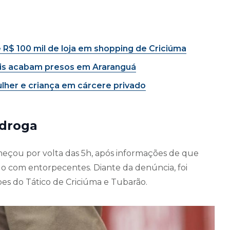
é R$ 100 mil de loja em shopping de Criciúma
dois acabam presos em Araranguá
her e criança em cárcere privado
 droga
eçou por volta das 5h, após informações de que
do com entorpecentes. Diante da denúncia, foi
es do Tático de Criciúma e Tubarão.