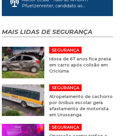
Pfuetzenreiter, candidato ao...
MAIS LIDAS DE SEGURANÇA
SEGURANÇA
Idosa de 67 anos fica presa
em carro após colisão em
Criciúma
SEGURANÇA
Atropelamento de cachorro
por ônibus escolar gera
afastamento de motorista
em Urussanga
SEGURANÇA
Operação contra tráfico e