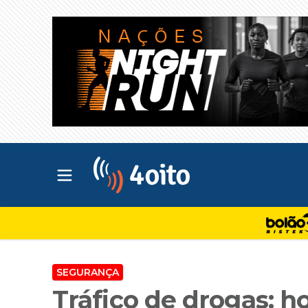
Abrir menu principal
4oito
SEGURANÇA
Tráfico de drogas: 