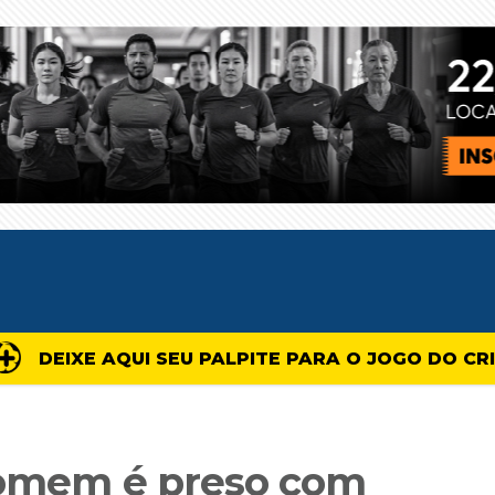
DEIXE AQUI SEU PALPITE PARA O JOGO DO CR
homem é preso com