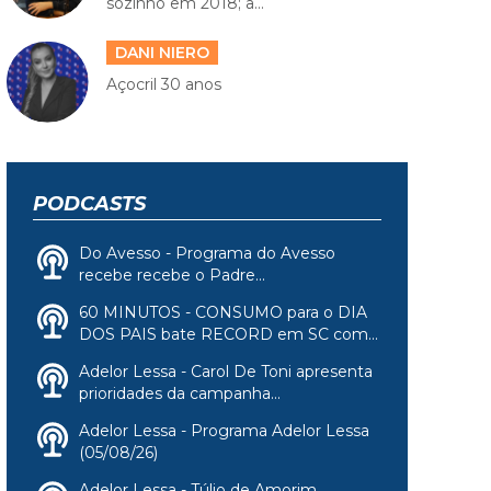
sozinho em 2018; a...
DANI NIERO
Açocril 30 anos
PODCASTS
Do Avesso - Programa do Avesso
recebe recebe o Padre...
60 MINUTOS - CONSUMO para o DIA
DOS PAIS bate RECORD em SC com...
Adelor Lessa - Carol De Toni apresenta
prioridades da campanha...
Adelor Lessa - Programa Adelor Lessa
(05/08/26)
Adelor Lessa - Túlio de Amorim