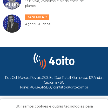
‘7.1’: viva, vivíssima e ainda cheia de
planos
DANI NIERO
Açocril 30 anos
Rua Cel. Marcos Rovaris 230, Ed Due Fratelli Comercial, 12º Andar,
Criciúma - SC
Fone: (48) 3431-5150 /
contato@4oito.com.br
Copyright © 2026.
Utilizamos cookies e outras tecnologias para
Todos os direitos reservados ao Portal 4oito