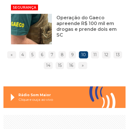
SEGURANÇA
Operação do Gaeco
apreende R$ 100 mil em
drogas e prende dois em
SC
«
4
5
6
7
8
9
10
11
12
13
14
15
16
»
Rádio Som Maior
Clique e ouça ao vivo