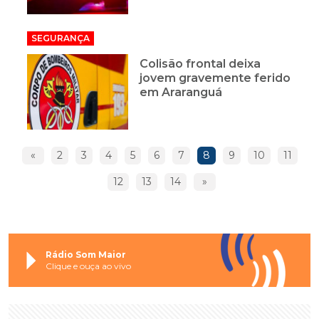
SEGURANÇA
Colisão frontal deixa
jovem gravemente ferido
em Araranguá
«
2
3
4
5
6
7
8
9
10
11
12
13
14
»
Rádio Som Maior
Clique e ouça ao vivo