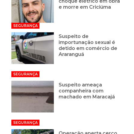
choque elétrico em obra
e morre em Criciúma
SEGURANÇA
Suspeito de
importunação sexual é
detido em comércio de
Araranguá
SEGURANÇA
Suspeito ameaça
companheira com
machado em Maracajá
SEGURANÇA
Operação aperta cerco