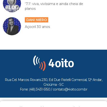
‘7.1’: viva, vivíssima e ainda cheia de
planos
DANI NIERO
Açocril 30 anos
Rua Cel. Marcos Rovaris 230, Ed Due Fratelli Comercial, 12º Andar,
Criciúma - SC
Fone: (48) 3431-5150 /
contato@4oito.com.br
Copyright © 2026.