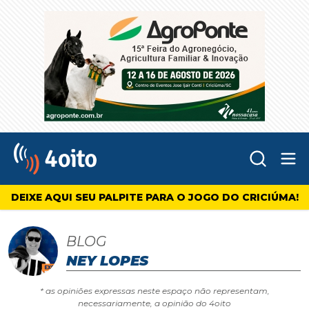
Abr
4oito
DEIXE AQUI SEU PALPITE PARA O JOGO DO CRICIÚMA!
BLOG
NEY LOPES
* as opiniões expressas neste espaço não representam,
necessariamente, a opinião do 4oito