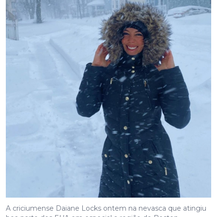
A criciumense Daiane Locks ontem na nevasca que atingiu