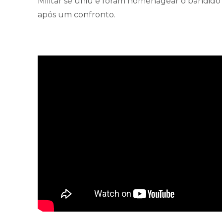
Militar se uniu e foram homenagear o bandido
após um confronto.