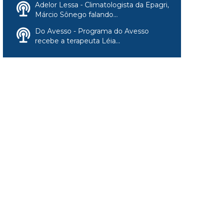
Adelor Lessa - Climatologista da Epagri,
Márcio Sônego falando...
Do Avesso - Programa do Avesso
recebe a terapeuta Léia...