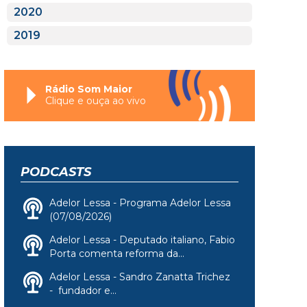
2020
2019
Rádio Som Maior
Clique e ouça ao vivo
PODCASTS
Adelor Lessa - Programa Adelor Lessa
(07/08/2026)
Adelor Lessa - Deputado italiano, Fabio
Porta comenta reforma da...
Adelor Lessa - Sandro Zanatta Trichez
- fundador e...