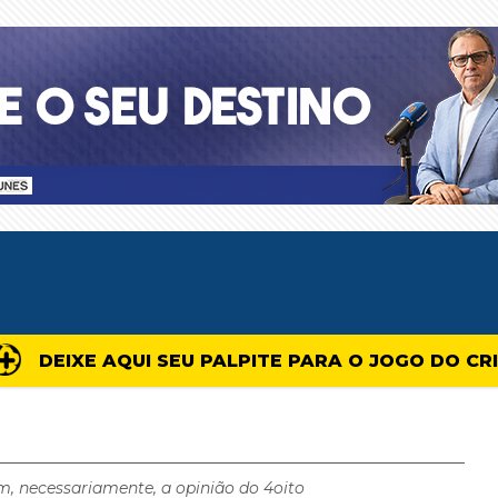
DEIXE AQUI SEU PALPITE PARA O JOGO DO CR
m, necessariamente, a opinião do 4oito