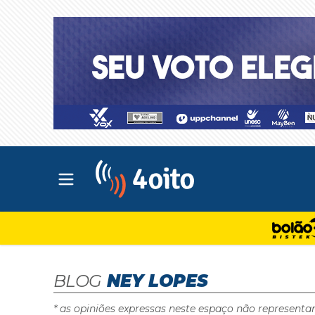
Abrir menu principal
4oito
BLOG
NEY LOPES
* as opiniões expressas neste espaço não representa