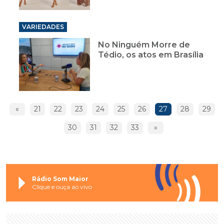
VARIEDADES
No Ninguém Morre de
Tédio, os atos em Brasília
«
21
22
23
24
25
26
27
28
29
30
31
32
33
»
Rádio Som Maior
Clique e ouça ao vivo