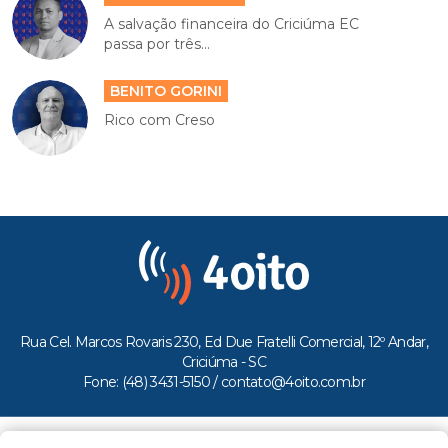
A salvação financeira do Criciúma EC
passa por três...
BENITO GORINI
Rico com Creso
Rua Cel. Marcos Rovaris 230, Ed Due Fratelli Comercial, 12º Andar,
Criciúma - SC
Fone: (48) 3431-5150 /
contato@4oito.com.br