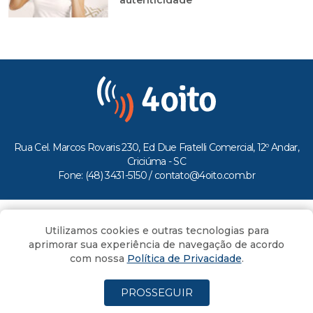
Rua Cel. Marcos Rovaris 230, Ed Due Fratelli Comercial, 12º Andar,
Criciúma - SC
Fone: (48) 3431-5150 /
contato@4oito.com.br
Copyright © 2026.
Utilizamos cookies e outras tecnologias para
Todos os direitos reservados ao Portal 4oito
aprimorar sua experiência de navegação de acordo
com nossa
Política de Privacidade
.
PROSSEGUIR