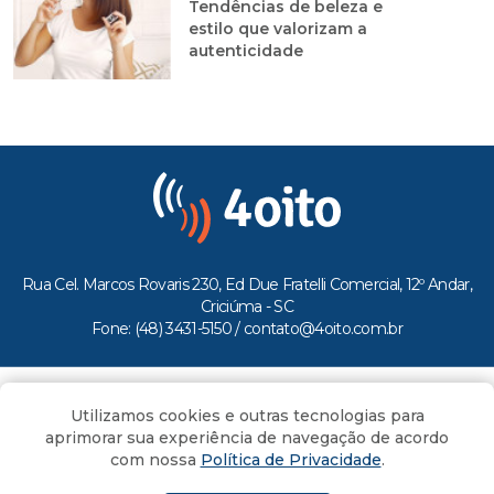
Tendências de beleza e
estilo que valorizam a
autenticidade
Rua Cel. Marcos Rovaris 230, Ed Due Fratelli Comercial, 12º Andar,
Criciúma - SC
Fone: (48) 3431-5150 /
contato@4oito.com.br
Copyright © 2026.
Utilizamos cookies e outras tecnologias para
Todos os direitos reservados ao Portal 4oito
aprimorar sua experiência de navegação de acordo
com nossa
Política de Privacidade
.