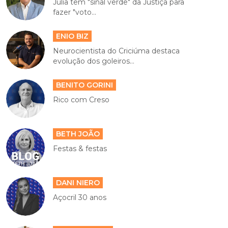
Júlia tem "sinal verde" da Justiça para
fazer "voto...
ENIO BIZ
Neurocientista do Criciúma destaca
evolução dos goleiros...
BENITO GORINI
Rico com Creso
BETH JOÃO
Festas & festas
DANI NIERO
Açocril 30 anos