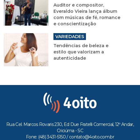
Auditor e compositor,
Everaldo Vieira lança álbum
com músicas de fé, romance
e conscientização
VARIEDADES
Tendências de beleza e
estilo que valorizam a
autenticidade
Rua Cel. Marcos Rovaris 230, Ed Due Fratelli Comercial, 12º Andar,
Criciúma - SC
Fone: (48) 3431-5150 /
contato@4oito.com.br