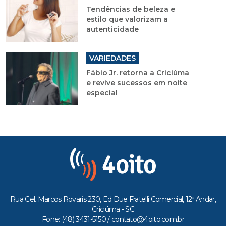
Tendências de beleza e
estilo que valorizam a
autenticidade
VARIEDADES
Fábio Jr. retorna a Criciúma
e revive sucessos em noite
especial
Rua Cel. Marcos Rovaris 230, Ed Due Fratelli Comercial, 12º Andar,
Criciúma - SC
Fone: (48) 3431-5150 /
contato@4oito.com.br