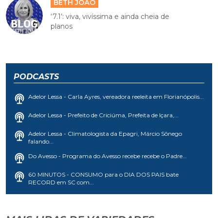
BETH JOÃO
‘7.1’: viva, vivíssima e ainda cheia de
planos
PODCASTS
Adelor Lessa - Carla Ayres, vereadora reeleita em Florianópolis...
Adelor Lessa - Prefeito de Criciúma, Prefeita de Içara,...
Adelor Lessa - Climatologista da Epagri, Márcio Sônego
falando...
Do Avesso - Programa do Avesso recebe recebe o Padre...
60 MINUTOS - CONSUMO para o DIA DOS PAIS bate
RECORD em SC com...