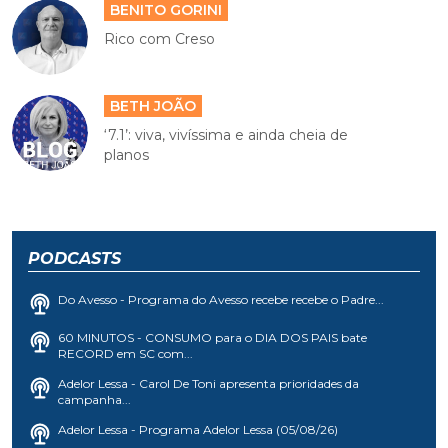
BENITO GORINI
Rico com Creso
BETH JOÃO
‘7.1’: viva, vivíssima e ainda cheia de
planos
PODCASTS
Do Avesso - Programa do Avesso recebe recebe o Padre...
60 MINUTOS - CONSUMO para o DIA DOS PAIS bate
RECORD em SC com...
Adelor Lessa - Carol De Toni apresenta prioridades da
campanha...
Adelor Lessa - Programa Adelor Lessa (05/08/26)