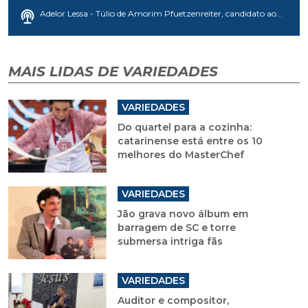
Adelor Lessa - Túlio de Amorim Pfuetzenreiter, candidato ao...
MAIS LIDAS DE VARIEDADES
VARIEDADES
Do quartel para a cozinha:
catarinense está entre os 10
melhores do MasterChef
VARIEDADES
Jão grava novo álbum em
barragem de SC e torre
submersa intriga fãs
VARIEDADES
Auditor e compositor,