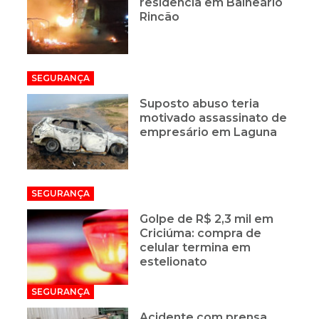
residência em Balneário
Rincão
SEGURANÇA
Suposto abuso teria
motivado assassinato de
empresário em Laguna
SEGURANÇA
Golpe de R$ 2,3 mil em
Criciúma: compra de
celular termina em
estelionato
SEGURANÇA
Acidente com prensa