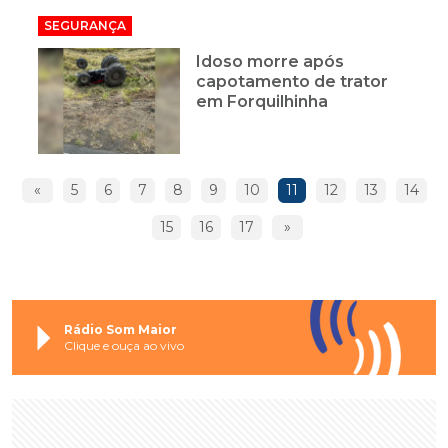
SEGURANÇA
Idoso morre após
capotamento de trator
em Forquilhinha
«
5
6
7
8
9
10
11
12
13
14
15
16
17
»
Rádio Som Maior
Clique e ouça ao vivo