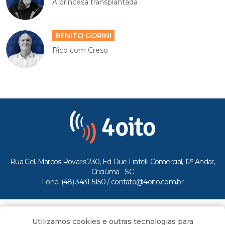
A princesa transplantada
BENITO GORINI
Rico com Creso
Rua Cel. Marcos Rovaris 230, Ed Due Fratelli Comercial, 12º Andar,
Criciúma - SC
Fone: (48) 3431-5150 /
contato@4oito.com.br
Copyright © 2026.
Utilizamos cookies e outras tecnologias para
Todos os direitos reservados ao Portal 4oito