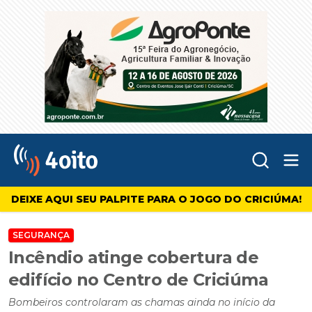
Abr
4oito
DEIXE AQUI SEU PALPITE PARA O JOGO DO CRICIÚMA!
SEGURANÇA
Incêndio atinge cobertura de
edifício no Centro de Criciúma
Bombeiros controlaram as chamas ainda no início da