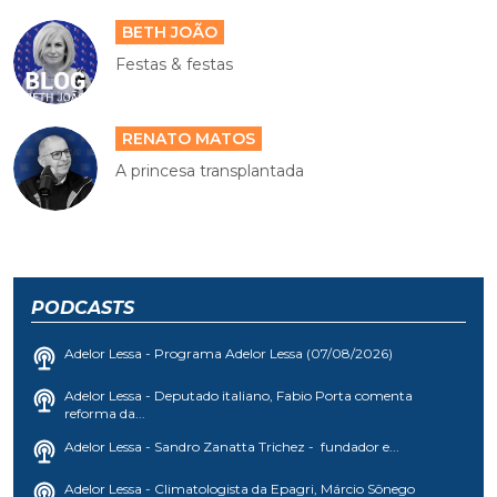
BETH JOÃO
Festas & festas
RENATO MATOS
A princesa transplantada
PODCASTS
Adelor Lessa - Programa Adelor Lessa (07/08/2026)
Adelor Lessa - Deputado italiano, Fabio Porta comenta
reforma da...
Adelor Lessa - Sandro Zanatta Trichez - fundador e...
Adelor Lessa - Climatologista da Epagri, Márcio Sônego