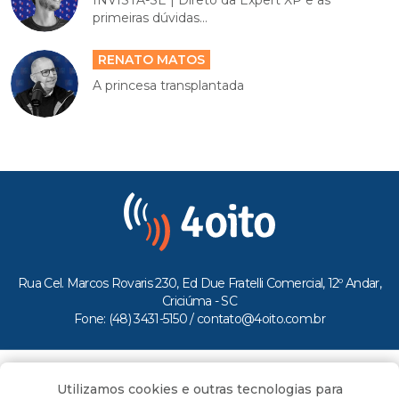
INVISTA-SE | Direto da Expert XP e as
primeiras dúvidas...
RENATO MATOS
A princesa transplantada
Rua Cel. Marcos Rovaris 230, Ed Due Fratelli Comercial, 12º Andar,
Criciúma - SC
Fone: (48) 3431-5150 /
contato@4oito.com.br
Copyright © 2026.
Utilizamos cookies e outras tecnologias para
Todos os direitos reservados ao Portal 4oito