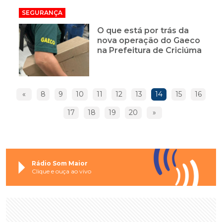
SEGURANÇA
O que está por trás da
nova operação do Gaeco
na Prefeitura de Criciúma
«
8
9
10
11
12
13
14
15
16
17
18
19
20
»
Rádio Som Maior
Clique e ouça ao vivo