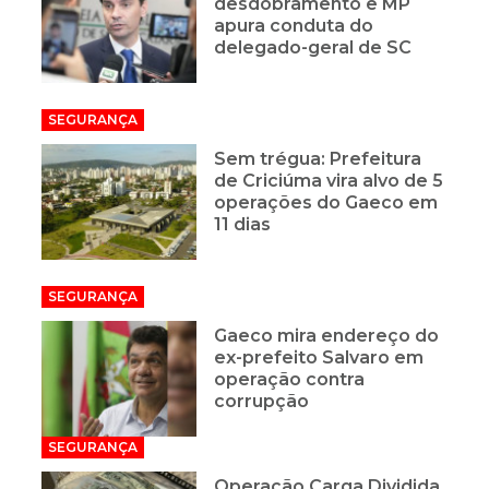
desdobramento e MP
apura conduta do
delegado-geral de SC
SEGURANÇA
Sem trégua: Prefeitura
de Criciúma vira alvo de 5
operações do Gaeco em
11 dias
SEGURANÇA
Gaeco mira endereço do
ex-prefeito Salvaro em
operação contra
corrupção
SEGURANÇA
Operação Carga Dividida