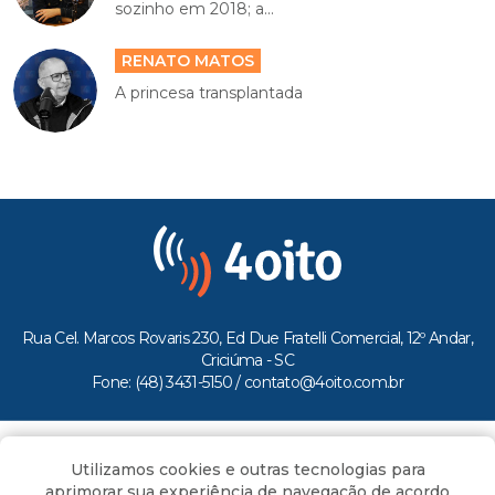
sozinho em 2018; a...
RENATO MATOS
A princesa transplantada
Rua Cel. Marcos Rovaris 230, Ed Due Fratelli Comercial, 12º Andar,
Criciúma - SC
Fone: (48) 3431-5150 /
contato@4oito.com.br
Copyright © 2026.
Utilizamos cookies e outras tecnologias para
Todos os direitos reservados ao Portal 4oito
aprimorar sua experiência de navegação de acordo