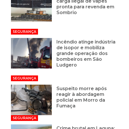
carga ilegal de vapes
pronta para revenda em
Sombrio
SEGURANÇA
Incêndio atinge indústria
de isopor e mobiliza
grande operação dos
bombeiros em São
Ludgero
SEGURANÇA
Suspeito morre após
reagir à abordagem
policial em Morro da
Fumaça
SEGURANÇA
Crime brutal em Laguna: