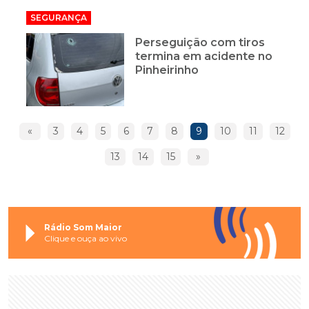
SEGURANÇA
Perseguição com tiros
termina em acidente no
Pinheirinho
«
3
4
5
6
7
8
9
10
11
12
13
14
15
»
Rádio Som Maior
Clique e ouça ao vivo