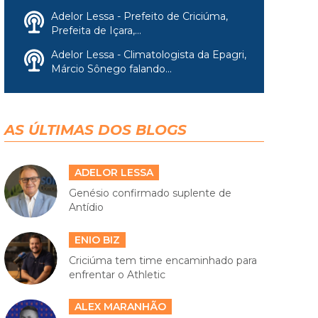
Adelor Lessa - Prefeito de Criciúma,
Prefeita de Içara,...
Adelor Lessa - Climatologista da Epagri,
Márcio Sônego falando...
AS ÚLTIMAS DOS BLOGS
ADELOR LESSA
Genésio confirmado suplente de
Antídio
ENIO BIZ
Criciúma tem time encaminhado para
enfrentar o Athletic
ALEX MARANHÃO