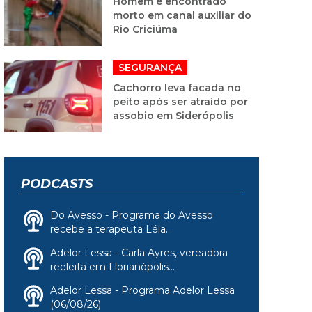
Homem é encontrado
morto em canal auxiliar do
Rio Criciúma
SEGURANÇA
Cachorro leva facada no
peito após ser atraído por
assobio em Siderópolis
PODCASTS
Do Avesso - Programa do Avesso
recebe a terapeuta Léia...
Adelor Lessa - Carla Ayres, vereadora
reeleita em Florianópolis...
Adelor Lessa - Programa Adelor Lessa
(06/08/26)