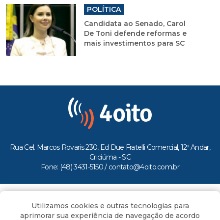
POLÍTICA
Candidata ao Senado, Carol
De Toni defende reformas e
mais investimentos para SC
Rua Cel. Marcos Rovaris 230, Ed Due Fratelli Comercial, 12º Andar,
Criciúma - SC
Fone: (48) 3431-5150 /
contato@4oito.com.br
Copyright © 2026.
Utilizamos cookies e outras tecnologias para
Todos os direitos reservados ao Portal 4oito
aprimorar sua experiência de navegação de acordo