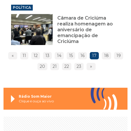
POLÍTICA
Câmara de Criciúma
realiza homenagem ao
aniversário de
emancipação de
Criciúma
«
11
12
13
14
15
16
17
18
19
20
21
22
23
»
Rádio Som Maior
Clique e ouça ao vivo