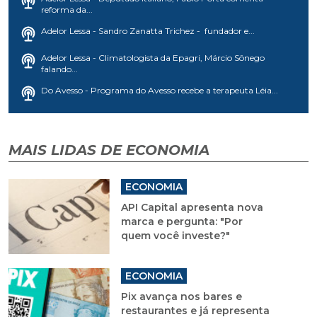
reforma da...
Adelor Lessa - Sandro Zanatta Trichez - fundador e...
Adelor Lessa - Climatologista da Epagri, Márcio Sônego
falando...
Do Avesso - Programa do Avesso recebe a terapeuta Léia...
MAIS LIDAS DE ECONOMIA
ECONOMIA
API Capital apresenta nova
marca e pergunta: "Por
quem você investe?"
ECONOMIA
Pix avança nos bares e
restaurantes e já representa