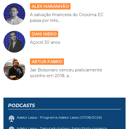
ALEX MARANHÃO
A salvação financeira do Criciúma EC
passa por três...
DANI NIERO
Açocril 30 anos
ARTUR FABRO
Jair Bolsonaro venceu praticamente
sozinho em 2018; a...
PODCASTS
Adelor Lessa - Programa Adelor Lessa (07/08/2026)
Adelor Lessa - Deputado italiano, Fabio Porta comenta