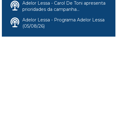
Adelor Lessa - Carol De Toni apresenta
prioridades da campanha...
Adelor Lessa - Programa Adelor Lessa
(05/08/26)