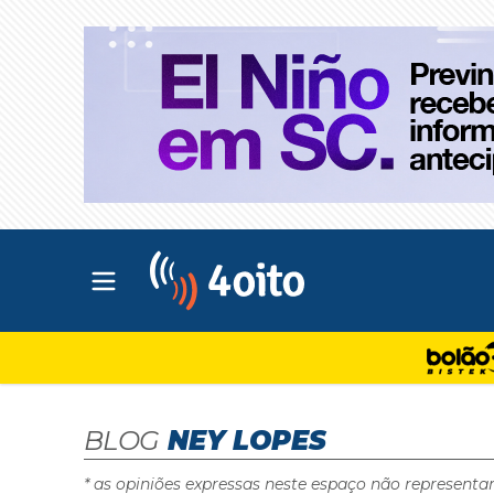
Abrir menu principal
4oito
BLOG
NEY LOPES
* as opiniões expressas neste espaço não representa