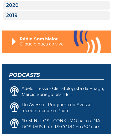
2020
2019
Rádio Som Maior
Clique e ouça ao vivo
PODCASTS
Adelor Lessa - Climatologista da Epagri,
Márcio Sônego falando...
Do Avesso - Programa do Avesso
recebe recebe o Padre...
60 MINUTOS - CONSUMO para o DIA
DOS PAIS bate RECORD em SC com...