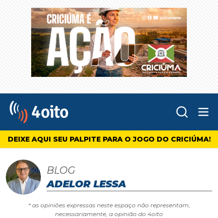
Abr
4oito
DEIXE AQUI SEU PALPITE PARA O JOGO DO CRICIÚMA!
BLOG
ADELOR LESSA
* as opiniões expressas neste espaço não representam,
necessariamente, a opinião do 4oito