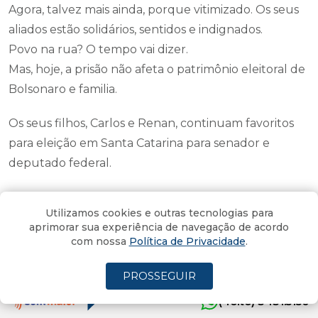
Agora, talvez mais ainda, porque vitimizado. Os seus
aliados estão solidários, sentidos e indignados.
Povo na rua? O tempo vai dizer.
Mas, hoje, a prisão não afeta o patrimônio eleitoral de
Bolsonaro e familia.
Os seus filhos, Carlos e Renan, continuam favoritos
para eleição em Santa Catarina para senador e
deputado federal.
A pergunta agora é - com Bolsonaro preso,
Utilizamos cookies e outras tecnologias para
cumprindo pena, e inelegível, quem vai para urna
aprimorar sua experiência de navegação de acordo
por ele e seu time?
com nossa
Política de Privacidade
.
Quem será o candidato de Bolsonaro - Tarcísio,
PROSSEGUIR
Michelle, Eduardo, Ratinho?
(4oito) 3431.5150
Quem ele apoiar, deve ser o adversário de Lula em