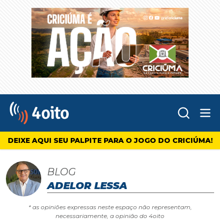
Abr
4oito
DEIXE AQUI SEU PALPITE PARA O JOGO DO CRICIÚMA!
BLOG
ADELOR LESSA
* as opiniões expressas neste espaço não representam,
necessariamente, a opinião do 4oito