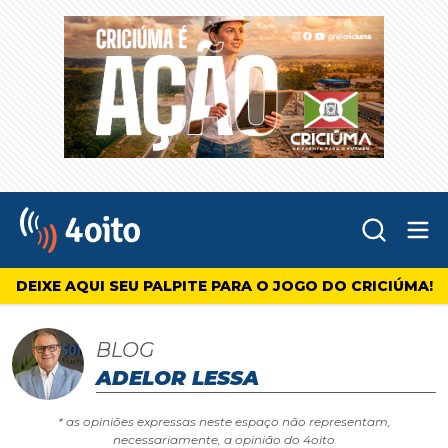
Abr
4oito
DEIXE AQUI SEU PALPITE PARA O JOGO DO CRICIÚMA!
BLOG
ADELOR LESSA
* as opiniões expressas neste espaço não representam,
necessariamente, a opinião do 4oito