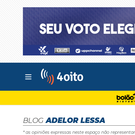
Abrir menu principal
4oito
BLOG
ADELOR LESSA
* as opiniões expressas neste espaço não representa