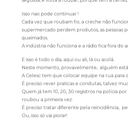
seguida, e volta a roubar, porque tem a certe
Isso nao pode continuar !
Cada vez que roubam fio, a creche não funcio
supermercado perdem produtos, as pessoas p
queimados.
A indústria não funciona e a rádio fica fora do a
E isso é todo o dia, aqui ou ali, lá ou acolá.
Neste momento, provavelmente, alguém está 
A Celesc tem que colocar equipe na rua para de
É preciso rever praticas e condutas, talvez muda
Quem já tem 10, 20, 30 registros na polícia p
roubou a primeira vez.
É preciso tratar diferente pela reincidência, pel
Ou, isso só vai piorar!