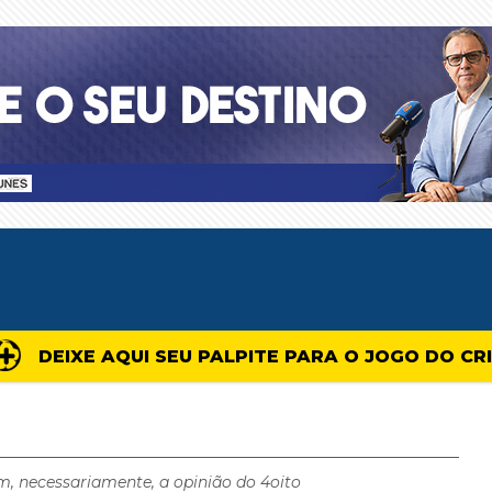
DEIXE AQUI SEU PALPITE PARA O JOGO DO CR
m, necessariamente, a opinião do 4oito