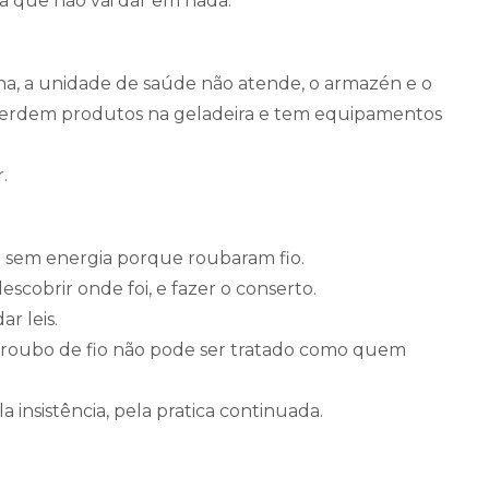
za que não vai dar em nada.
na, a unidade de saúde não atende, o armazén e o
erdem produtos na geladeira e tem equipamentos
r.
sem energia porque roubaram fio.
scobrir onde foi, e fazer o conserto.
r leis.
or roubo de fio não pode ser tratado como quem
a insistência, pela pratica continuada.