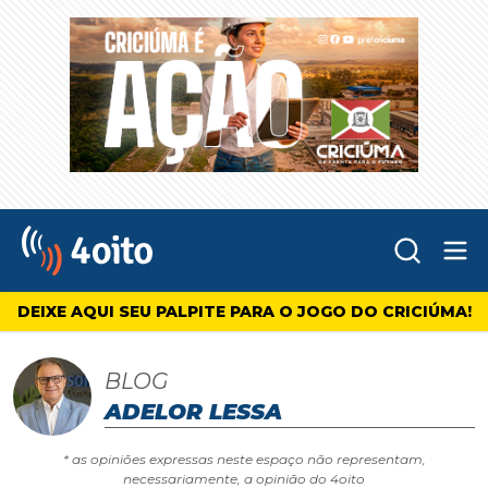
Abr
4oito
DEIXE AQUI SEU PALPITE PARA O JOGO DO CRICIÚMA!
BLOG
ADELOR LESSA
* as opiniões expressas neste espaço não representam,
necessariamente, a opinião do 4oito