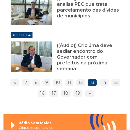
analisa PEC que trata
parcelamento das dívidas
de municípios
POLÍTICA
((Áudio)) Criciúma deve
sediar encontro do
Governador com
prefeitos na próxima
semana
«
7
8
9
10
11
12
13
14
15
16
17
18
19
»
Rádio Som Maior
Clique e ouça ao vivo