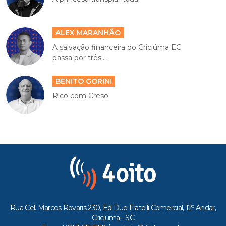
ALEX MARANHÃO
A salvação financeira do Criciúma EC
passa por três...
BENITO GORINI
Rico com Creso
Rua Cel. Marcos Rovaris 230, Ed Due Fratelli Comercial, 12º Andar,
Criciúma - SC