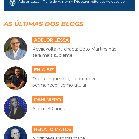
Adelor Lessa - Túlio de Amorim Pfuetzenreiter, candidato ao...
AS ÚLTIMAS DOS BLOGS
ADELOR LESSA
Reviravolta na chapa: Beto Martins não
será mais suplente...
ENIO BIZ
Otero segue fora; Pedro deve
permanecer como titular
DANI NIERO
Açocril 30 anos
RENATO MATOS
A princesa transplantada