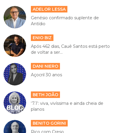
ADELOR LESSA
Genésio confirmado suplente de
Antídio
ENIO BIZ
Após 462 dias, Cauê Santos está perto
de voltar a ser...
DANI NIERO
Açocril 30 anos
BETH JOÃO
‘7.1’: viva, vivíssima e ainda cheia de
planos
BENITO GORINI
Rico com Creso