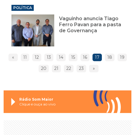
POLÍTICA
Vaguinho anuncia Tiago
Ferro Pavan para a pasta
de Governança
«
11
12
13
14
15
16
17
18
19
20
21
22
23
»
Rádio Som Maior
Clique e ouça ao vivo