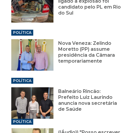
ligado à explosão foi
candidato pelo PL em Rio
do Sul
POLÍTICA
Nova Veneza: Zelindo
Moretto (PP) assume
presidência da Câmara
temporariamente
POLÍTICA
Balneário Rincão:
Prefeito Luiz Laurindo
anuncia nova secretária
de Saúde
POLÍTICA
((Áudio)) "Posso escrever