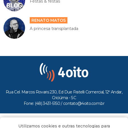
Festas & festas
RENATO MATOS
A princesa transplantada
Rua Cel. Marcos Rovaris 230, Ed Due Fratelli Comercial, 12º Andar,
Criciúma - SC
Fone: (48) 3431-5150 /
contato@4oito.com.br
Copyright © 2026.
Utilizamos cookies e outras tecnologias para
Todos os direitos reservados ao Portal 4oito