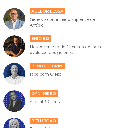
ADELOR LESSA
Genésio confirmado suplente de
Antídio
ENIO BIZ
Neurocientista do Criciúma destaca
evolução dos goleiros...
BENITO GORINI
Rico com Creso
DANI NIERO
Açocril 30 anos
BETH JOÃO