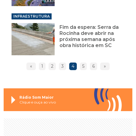
INFRAESTRUTURA
Fim da espera: Serra da
Rocinha deve abrir na
próxima semana após
obra histórica em SC
«
1
2
3
4
5
6
»
Rádio Som Maior
Clique e ouça ao vivo