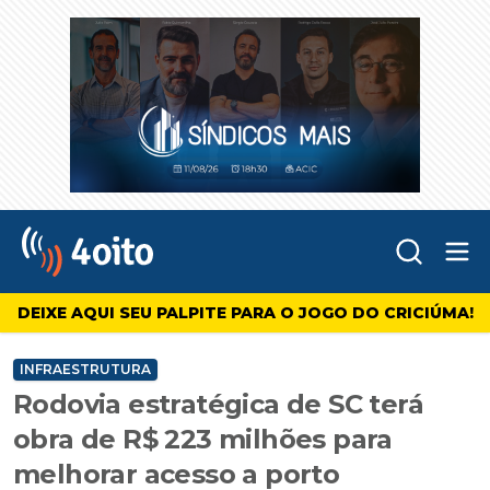
Abr
4oito
DEIXE AQUI SEU PALPITE PARA O JOGO DO CRICIÚMA!
INFRAESTRUTURA
Rodovia estratégica de SC terá
obra de R$ 223 milhões para
melhorar acesso a porto