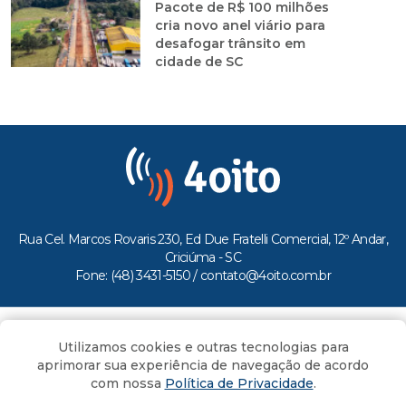
Pacote de R$ 100 milhões
cria novo anel viário para
desafogar trânsito em
cidade de SC
Rua Cel. Marcos Rovaris 230, Ed Due Fratelli Comercial, 12º Andar,
Criciúma - SC
Fone: (48) 3431-5150 /
contato@4oito.com.br
Copyright © 2026.
Utilizamos cookies e outras tecnologias para
Todos os direitos reservados ao Portal 4oito
aprimorar sua experiência de navegação de acordo
com nossa
Política de Privacidade
.